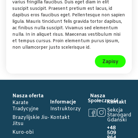
varius fringilla faucibus. Duis eget diam in elit
suscipit suscipit. Praesent pretium est lacus, id
dapibus eros faucibus eget. Pellentesque non sapien
ligula. Mauris tincidunt felis gravida tortor dapibus,
ac finibus nulla suscipit. Vivamus sed elementum
nulla. In in aliquet risus. Maecenas vestibulum nisi
et tempus cursus. Proin elementum purus ipsum,
non ullamcorper justo scelerisque id.
Zapisy
Nasza oferta
Nasza
Społeczność
Informacje
Kontakt
Karate
Tradycyjne
Instruktorzy
Sekcja
Starogard
Brazylijskie Jiu-
Kontakt
Gdański
Jitsu
+48
Kuro-obi
509
864