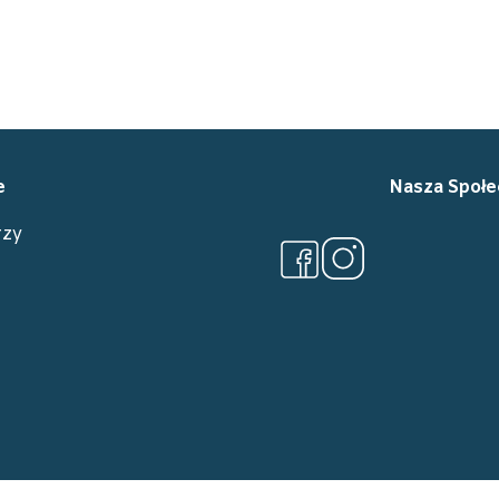
Nasz Klub
Zajęcia
e
Nasza Społe
rzy