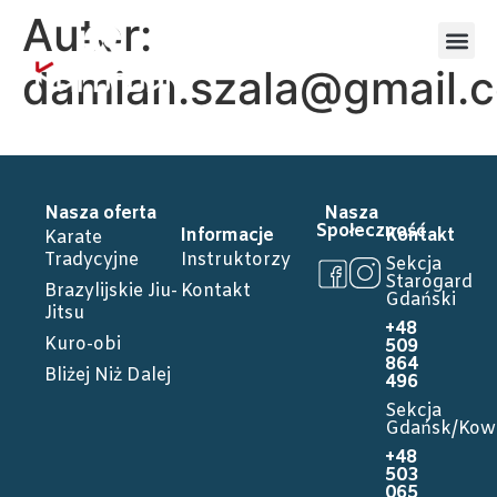
Autor:
damian.szala@gmail.
Nasza oferta
Nasza
Społeczność
Informacje
Kontakt
Karate
Tradycyjne
Instruktorzy
Sekcja
Starogard
Brazylijskie Jiu-
Kontakt
Gdański
Jitsu
+48
Kuro-obi
509
864
Bliżej Niż Dalej
496
Sekcja
Gdańsk/Kow
+48
503
065